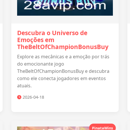
Descubra o Universo de
Emoções em
TheBeltOfChampionBonusBuy
Explore as mecânicas e a emoção por trás
do emocionante jogo
TheBeltOfChampionBonusBuy e descubra
como ele conecta jogadores em eventos
atuais.
2026-04-18
PinataWins