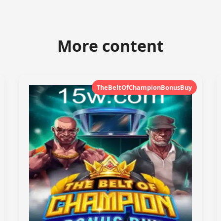
More content
TheBeltOfChampionBonusBuy