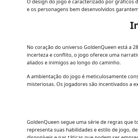
O design do jogo é caracterizado por gráficos 
e os personagens bem desenvolvidos garantem 
I
No coração do universo GoldenQueen está a 28ª 
incerteza e conflito, o jogo oferece uma narr
aliados e inimigos ao longo do caminho.
A ambientação do jogo é meticulosamente constr
misteriosas. Os jogadores são incentivados a 
GoldenQueen segue uma série de regras que tor
representa suas habilidades e estilo de jogo, d
disponíveis e nas táticas que podem ser empre