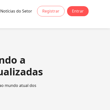
Notícias do Setor
Registrar
Entrar
ndo a
ualizadas
 ao mundo atual dos