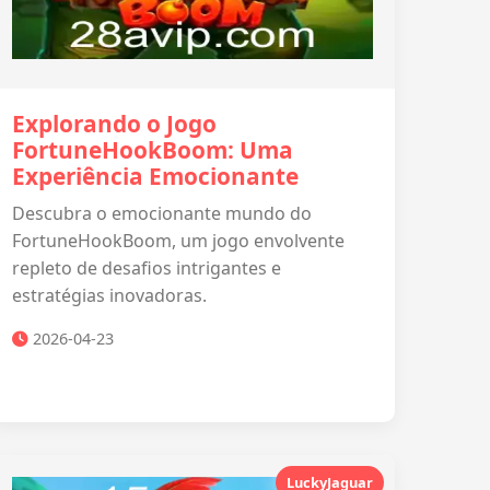
Explorando o Jogo
FortuneHookBoom: Uma
Experiência Emocionante
Descubra o emocionante mundo do
FortuneHookBoom, um jogo envolvente
repleto de desafios intrigantes e
estratégias inovadoras.
2026-04-23
LuckyJaguar