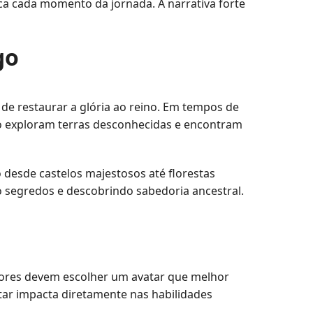
ica cada momento da jornada. A narrativa forte
go
de restaurar a glória ao reino. Em tempos de
to exploram terras desconhecidas e encontram
 desde castelos majestosos até florestas
o segredos e descobrindo sabedoria ancestral.
adores devem escolher um avatar que melhor
atar impacta diretamente nas habilidades