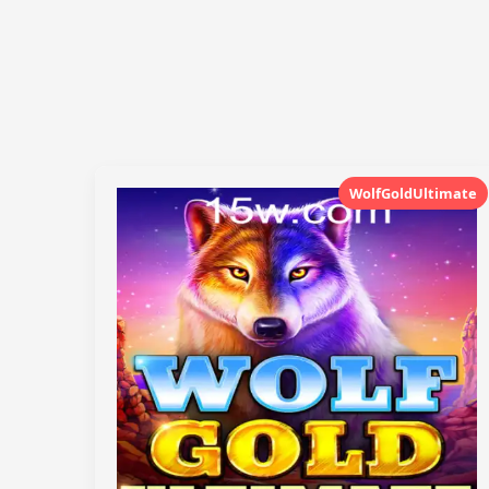
WolfGoldUltimate