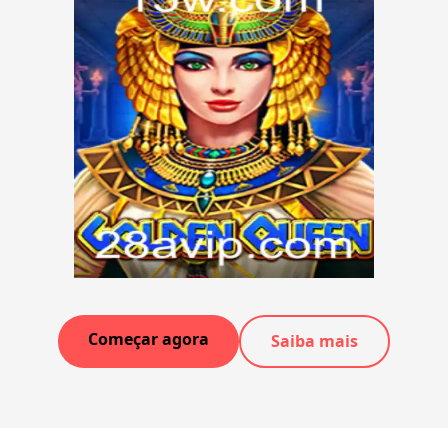
Começar agora
Saiba mais