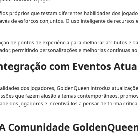
ios próprios que testam diferentes habilidades dos jogador
vés de esforços conjuntos. O uso inteligente de recursos
ação de pontos de experiência para melhorar atributos e h
ador, permitindo personalizações e melhorias contínuas ao
ntegração com Eventos Atua
ealidades dos jogadores, GoldenQueen introduz atualizaçõe
missões que fazem alusão a temas contemporâneos, promov
dade dos jogadores e incentivá-los a pensar de forma críti
A Comunidade GoldenQuee