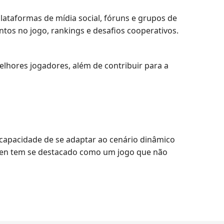
taformas de mídia social, fóruns e grupos de
ntos no jogo, rankings e desafios cooperativos.
lhores jogadores, além de contribuir para a
 capacidade de se adaptar ao cenário dinâmico
ueen tem se destacado como um jogo que não