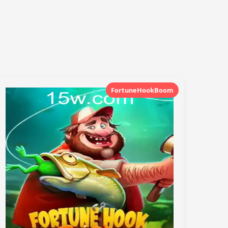
FortuneHookBoom