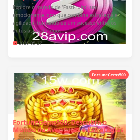
Explore o mundo de 'FastFruits', um
emocionante jogo que combina estratégia e
agilidade, tornando-se um sucesso entre os
entusiastas de jogos.
2026-05-27
FortuneGems500
FortuneGems500: Descubra o
Mundo de Aventuras e Estratégias