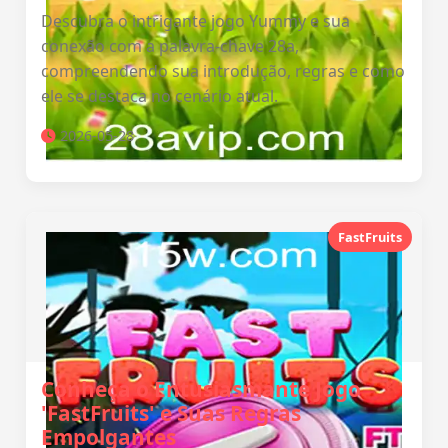
Descubra o intrigante jogo Yummy e sua
conexão com a palavra-chave 28a,
compreendendo sua introdução, regras e como
ele se destaca no cenário atual.
2026-05-28
FastFruits
Conheça o Entusiasmante Jogo
'FastFruits' e Suas Regras
Empolgantes