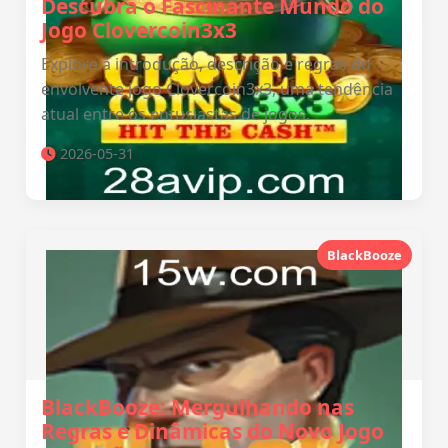
Descubra o Fascinante Mundo do
Jogo Clovercoin3x3
Explore a introdução, descrição e regras do
envolvente jogo Clovercoin3x3, uma tendência
atual entre os entusiastas de jogos.
2026-05-31
BlackBooze
BlackBooze: Mergulhando nas
Regras e Dinâmicas do Novo Jogo