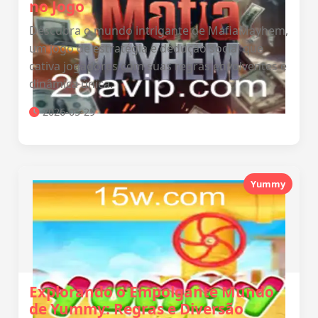
no Jogo
Descubra o mundo intrigante de MafiaMayhem,
um jogo de estratégia e dedução social que
cativa jogadores com suas regras envolventes e
dinâmica única.
2026-05-29
Yummy
Explorando o Empolgante Mundo
de Yummy: Regras e Diversão