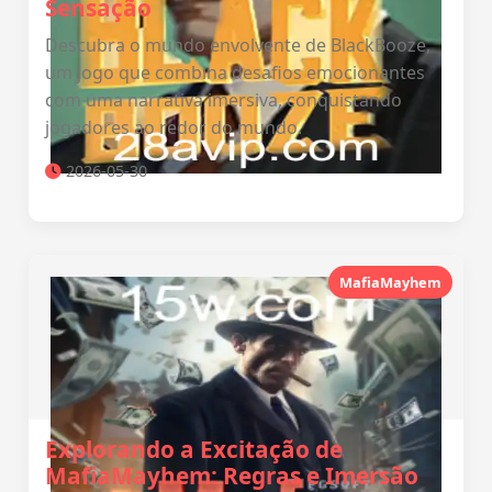
Sensação
Descubra o mundo envolvente de BlackBooze,
um jogo que combina desafios emocionantes
com uma narrativa imersiva, conquistando
jogadores ao redor do mundo.
2026-05-30
MafiaMayhem
Explorando a Excitação de
MafiaMayhem: Regras e Imersão