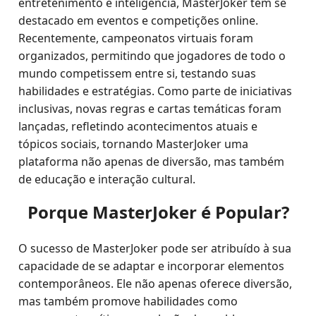
entretenimento e inteligência, MasterJoker tem se
destacado em eventos e competições online.
Recentemente, campeonatos virtuais foram
organizados, permitindo que jogadores de todo o
mundo competissem entre si, testando suas
habilidades e estratégias. Como parte de iniciativas
inclusivas, novas regras e cartas temáticas foram
lançadas, refletindo acontecimentos atuais e
tópicos sociais, tornando MasterJoker uma
plataforma não apenas de diversão, mas também
de educação e interação cultural.
Porque MasterJoker é Popular?
O sucesso de MasterJoker pode ser atribuído à sua
capacidade de se adaptar e incorporar elementos
contemporâneos. Ele não apenas oferece diversão,
mas também promove habilidades como