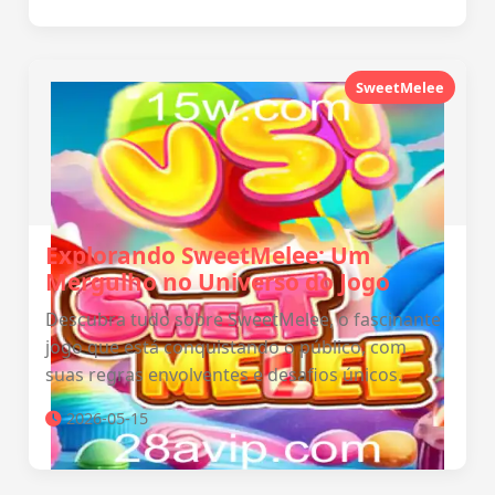
SweetMelee
Explorando SweetMelee: Um
Mergulho no Universo do Jogo
Descubra tudo sobre SweetMelee, o fascinante
jogo que está conquistando o público, com
suas regras envolventes e desafios únicos.
2026-05-15