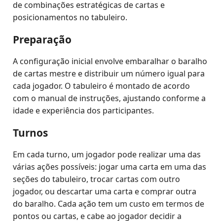
de combinações estratégicas de cartas e
posicionamentos no tabuleiro.
Preparação
A configuração inicial envolve embaralhar o baralho
de cartas mestre e distribuir um número igual para
cada jogador. O tabuleiro é montado de acordo
com o manual de instruções, ajustando conforme a
idade e experiência dos participantes.
Turnos
Em cada turno, um jogador pode realizar uma das
várias ações possíveis: jogar uma carta em uma das
seções do tabuleiro, trocar cartas com outro
jogador, ou descartar uma carta e comprar outra
do baralho. Cada ação tem um custo em termos de
pontos ou cartas, e cabe ao jogador decidir a