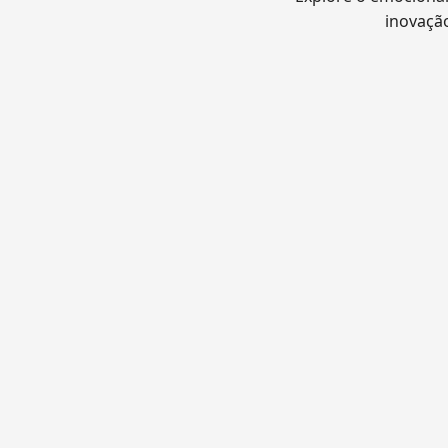
inovação