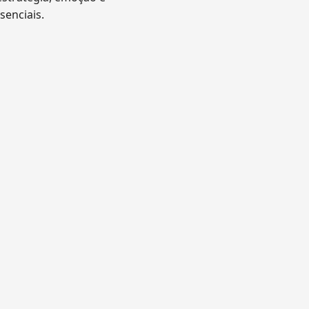
senciais.