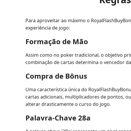
Para aproveitar ao máximo o RoyalFlashBuyBonu
experiência de jogo:
Formação de Mão
Assim como no poker tradicional, o objetivo pri
combinação de cartas determina o vencedor d
Compra de Bônus
Uma característica única do RoyalFlashBuyBon
cartas adicionais, multiplicadores de pontos, 
alterar drasticamente o curso do jogo.
Palavra-Chave 28a