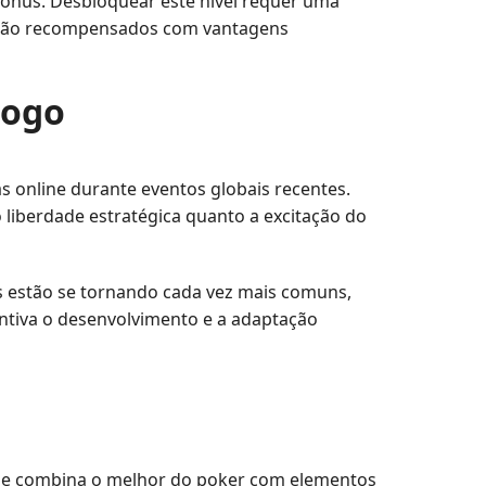
Bonus. Desbloquear este nível requer uma
a' são recompensados com vantagens
Jogo
 online durante eventos globais recentes.
liberdade estratégica quanto a excitação do
us estão se tornando cada vez mais comuns,
tiva o desenvolvimento e a adaptação
que combina o melhor do poker com elementos