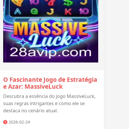
O Fascinante Jogo de Estratégia
e Azar: MassiveLuck
Descubra a essência do jogo MassiveLuck,
suas regras intrigantes e como ele se
destaca no cenário atual.
2026-02-24