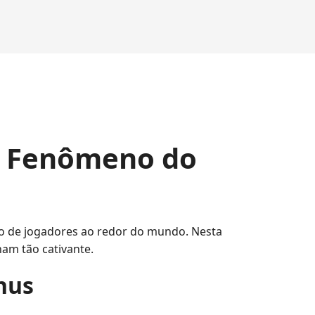
o Fenômeno do
o de jogadores ao redor do mundo. Nesta
am tão cativante.
nus