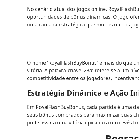
No cenário atual dos jogos online, RoyalFlash
oportunidades de bônus dinâmicas. O jogo ofe
uma camada estratégica que muitos outros jog
O nome 'RoyalFlashBuyBonus' é mais do que uma 
vitória. A palavra-chave '28a' refere-se a um ní
competitividade entre os jogadores, incentiva
Estratégia Dinâmica e Ação In
Em RoyalFlashBuyBonus, cada partida é uma dan
seus bônus comprados para maximizar suas chan
pode levar a uma vitória épica ou a um revés fr
Regras