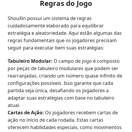
Regras do Jogo
ShouXin possui um sistema de regras
cuidadosamente elaborado para equilibrar
estratégia e aleatoriedade. Aqui estão algumas das
regras fundamentais que os jogadores precisam
seguir para executar bem suas estratégias:
Tabuleiro Modular:
O campo de jogo é composto
por peças de tabuleiro modulares que podem ser
rearranjadas, criando um número quase infinito de
configurações possíveis. Isso garante que cada
partida seja única, desafiando os jogadores a
adaptar suas estratégias com base no tabuleiro
atual.
Cartas de Ação:
Os jogadores recebem cartas de
ação no início de cada rodada. Estas cartas
oferecem habilidades especiais, como movimentos