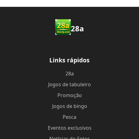
28a
Links rápidos
28a
Jogos de tabuleiro
Promoção
Jogos de bingo
Pesca
Eventos exclusivos
Notícias do Setor