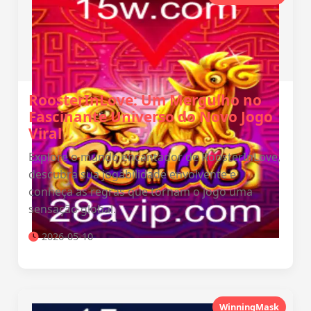
RoosterInLove: Um Mergulho no
Fascinante Universo do Novo Jogo
Viral
Explore o mundo encantador de RoosterInLove,
descubra sua jogabilidade envolvente e
conheça as regras que tornam o jogo uma
sensação global.
2026-05-10
WinningMask