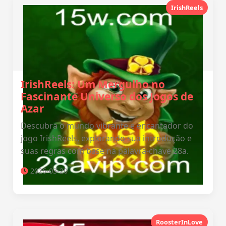
IrishReels
IrishReels: Um Mergulho no
Fascinante Universo dos Jogos de
Azar
Descubra o mundo vibrante e encantador do
jogo IrishReels, explorando sua introdução e
suas regras com base na palavra-chave 28a.
2026-03-20
RoosterInLove