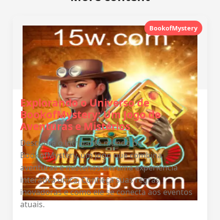
BookofMystery
Explorando o Universo de
BookofMystery: Um Jogo de
Aventuras e Mistérios
Descubra o intrigante mundo de
BookofMystery, um jogo que combina
aventuras e mistérios em uma experiência
interativa única. Conheça suas regras
inovadoras e como ele se conecta aos eventos
atuais.