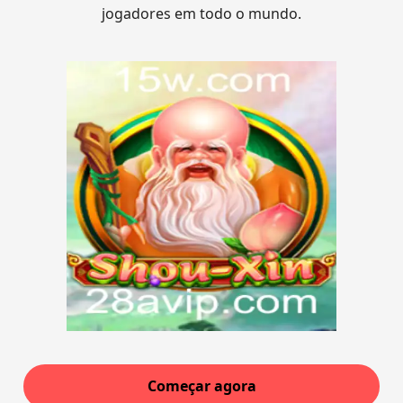
jogadores em todo o mundo.
Começar agora