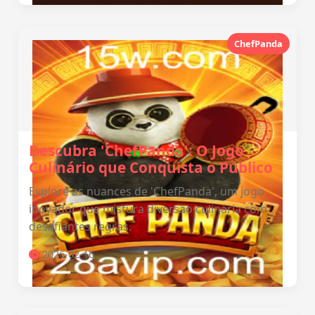
ChefPanda
Descubra 'ChefPanda': O Jogo
Culinário que Conquista o Público
Explore as nuances de 'ChefPanda', um jogo
inovador que mistura diversão culinária com
desafiantes regras.
2026-02-16