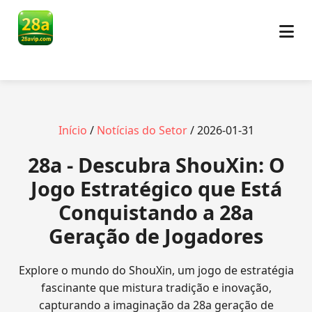
Início
/
Notícias do Setor
/ 2026-01-31
28a - Descubra ShouXin: O
Jogo Estratégico que Está
Conquistando a 28a
Geração de Jogadores
Explore o mundo do ShouXin, um jogo de estratégia
fascinante que mistura tradição e inovação,
capturando a imaginação da 28a geração de