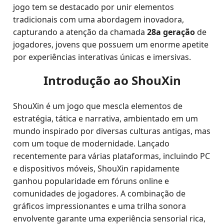
jogo tem se destacado por unir elementos
tradicionais com uma abordagem inovadora,
capturando a atenção da chamada
28a geração
de
jogadores, jovens que possuem um enorme apetite
por experiências interativas únicas e imersivas.
Introdução ao ShouXin
ShouXin é um jogo que mescla elementos de
estratégia, tática e narrativa, ambientado em um
mundo inspirado por diversas culturas antigas, mas
com um toque de modernidade. Lançado
recentemente para várias plataformas, incluindo PC
e dispositivos móveis, ShouXin rapidamente
ganhou popularidade em fóruns online e
comunidades de jogadores. A combinação de
gráficos impressionantes e uma trilha sonora
envolvente garante uma experiência sensorial rica,