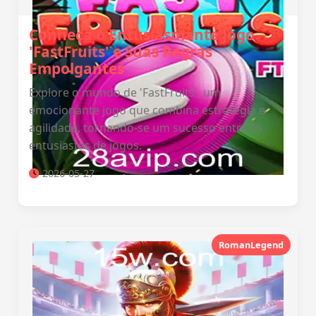
Conheça o Entusiasmante Jogo
'FastFruits' e Suas Regras
Empolgantes
Explore o mundo de 'FastFruits', um
emocionante jogo que combina estratégia e
agilidade, tornando-se um sucesso entre os
entusiastas de jogos.
2026-05-27
RomanLegend