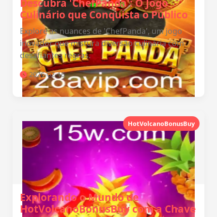
Descubra 'ChefPanda': O Jogo
Culinário que Conquista o Público
Explore as nuances de 'ChefPanda', um jogo
inovador que mistura diversão culinária com
desafiantes regras.
2026-02-16
HotVolcanoBonusBuy
Explorando o Mundo de
HotVolcanoBonusBuy com a Chave