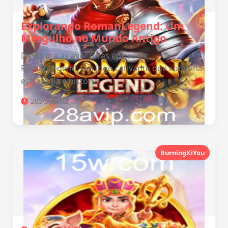
Explorando RomanLegend: Um
Mergulho no Mundo Antigo
Descubra as aventuras épicas de
RomanLegend, um jogo cativante que combina
estratégia e história.
2026-03-03
BurningXiYou