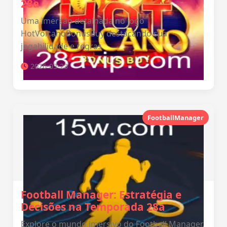
28a
Uma imersão detalhada no jogo
HotVolcanoBonusBuy destacando sua
jogabilidade e regras.
2026-03-23
FootballManager
Football Manager: Estratégia e
Decisões na Temporada 28a
Explore o mundo imersivo do Football Manager,