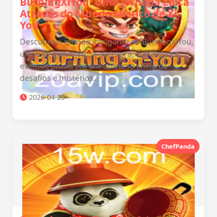
BurningXiYou: Uma Jornada Épica
Através do Mundo Místico de Xi
You
Descubra o mundo intrigante de BurningXiYou,
um jogo que mistura aventura, estratégia e
eventos atuais em um universo cheio de
desafios e mistérios.
2026-04-20
ChefPanda