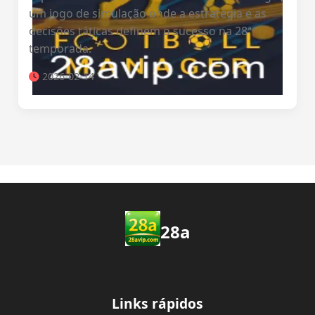
um jogo de simulação onde a estratégia e as
decisões táticas definem o sucesso na 28ª
temporada.
2026-02-14
28a
Links rápidos