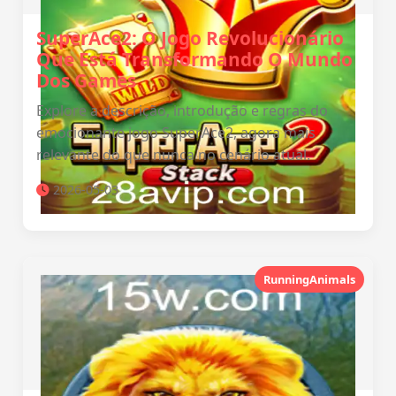
SuperAce2: O Jogo Revolucionário
Que Está Transformando O Mundo
Dos Games
Explore a descrição, introdução e regras do
emocionante jogo SuperAce2, agora mais
relevante do que nunca no cenário atual.
2026-05-03
RunningAnimals