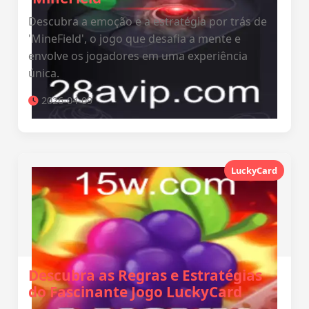
Descubra a emoção e a estratégia por trás de
'MineField', o jogo que desafia a mente e
envolve os jogadores em uma experiência
única.
2026-04-09
LuckyCard
Descubra as Regras e Estratégias
do Fascinante Jogo LuckyCard