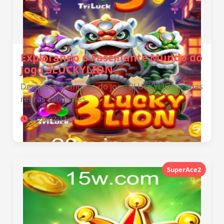
Explorando o Fascinante Mundo do
Jogo 3LUCKYLION
Descubra a emoção do jogo 3LUCKYLION e suas
regras cativantes.
2026-02-11
SuperAce2