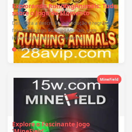
Explorando RunningAnimals: Tudo
sobre o Jogo do Momento
Descubra a descrição, introdução e regras do
fascinante jogo RunningAnimals, com
informações atuais e relevantes.
2026-02-08
MineField
Explore o Fascinante Jogo
'MineField'