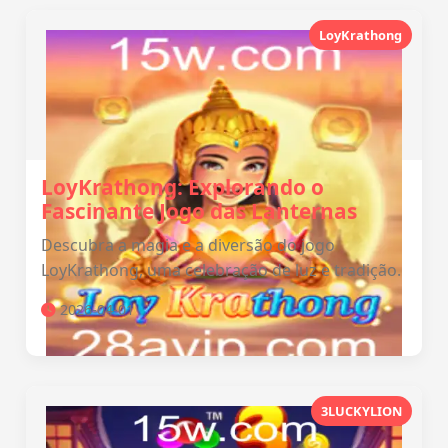
LoyKrathong
LoyKrathong: Explorando o
Fascinante Jogo das Lanternas
Descubra a magia e a diversão do jogo
LoyKrathong, uma celebração de luz e tradição.
2026-04-01
3LUCKYLION