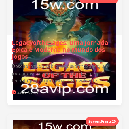
LegacyoftheSages: Uma Jornada
Épica e Moderna no Mundo dos
Jogos
Descubra tudo sobre LegacyoftheSages, um
jogo inovador que combina tradição e
tecnologia em uma jornada envolvente.
2026-03-11
SevensFruits20