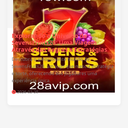
Explorando o Universo de
SevensFruits20: Uma Viagem
Através das Regras e Estratégias
Descubra o emocionante mundo de
SevensFruits20, um jogo que mescla estratégia
e sorte, oferecendo aos jogadores uma
experiência única.
2026-02-25