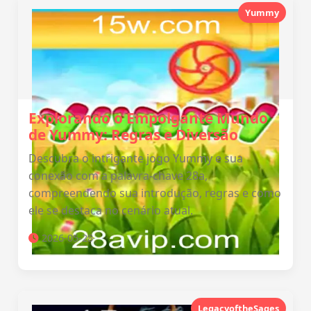
Yummy
Explorando o Empolgante Mundo
de Yummy: Regras e Diversão
Descubra o intrigante jogo Yummy e sua
conexão com a palavra-chave 28a,
compreendendo sua introdução, regras e como
ele se destaca no cenário atual.
2026-05-28
LegacyoftheSages