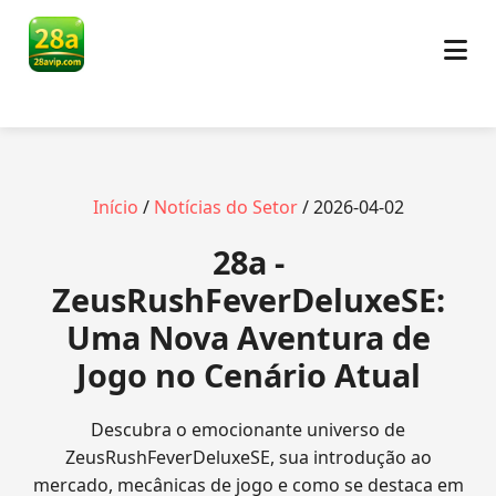
Início
/
Notícias do Setor
/ 2026-04-02
28a -
ZeusRushFeverDeluxeSE:
Uma Nova Aventura de
Jogo no Cenário Atual
Descubra o emocionante universo de
ZeusRushFeverDeluxeSE, sua introdução ao
mercado, mecânicas de jogo e como se destaca em