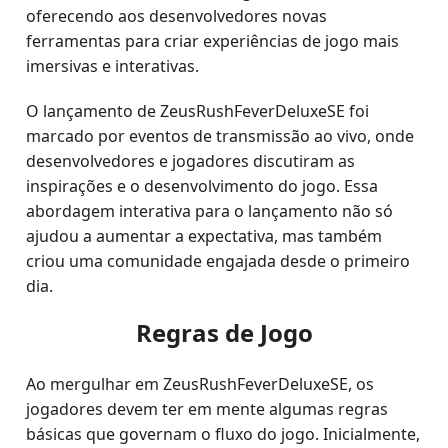
oferecendo aos desenvolvedores novas
ferramentas para criar experiências de jogo mais
imersivas e interativas.
O lançamento de ZeusRushFeverDeluxeSE foi
marcado por eventos de transmissão ao vivo, onde
desenvolvedores e jogadores discutiram as
inspirações e o desenvolvimento do jogo. Essa
abordagem interativa para o lançamento não só
ajudou a aumentar a expectativa, mas também
criou uma comunidade engajada desde o primeiro
dia.
Regras de Jogo
Ao mergulhar em ZeusRushFeverDeluxeSE, os
jogadores devem ter em mente algumas regras
básicas que governam o fluxo do jogo. Inicialmente,