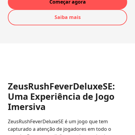
Começar agora
Saiba mais
ZeusRushFeverDeluxeSE:
Uma Experiência de Jogo
Imersiva
ZeusRushFeverDeluxeSE é um jogo que tem
capturado a atenção de jogadores em todo o