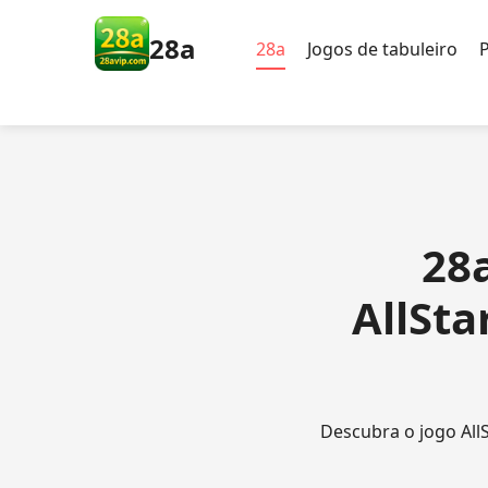
28a
28a
Jogos de tabuleiro
28
AllSta
Descubra o jogo All