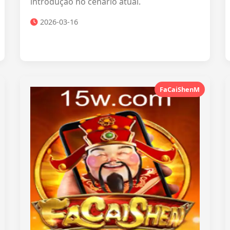
introdução no cenário atual.
2026-03-16
FaCaiShenM