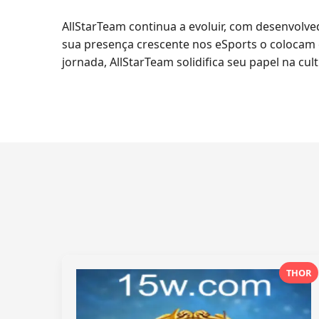
AllStarTeam continua a evoluir, com desenvolv
sua presença crescente nos eSports o colocam 
jornada, AllStarTeam solidifica seu papel na cu
THOR