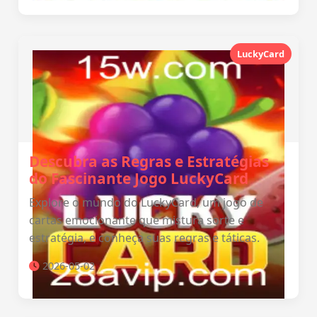
LuckyCard
Descubra as Regras e Estratégias
do Fascinante Jogo LuckyCard
Explore o mundo do LuckyCard, um jogo de
cartas emocionante que mistura sorte e
estratégia, e conheça suas regras e táticas.
2026-05-02