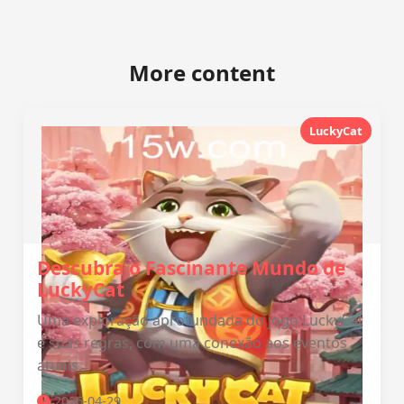
More content
LuckyCat
Descubra o Fascinante Mundo de
LuckyCat
Uma exploração aprofundada do jogo LuckyCat
e suas regras, com uma conexão aos eventos
atuais.
2026-04-29