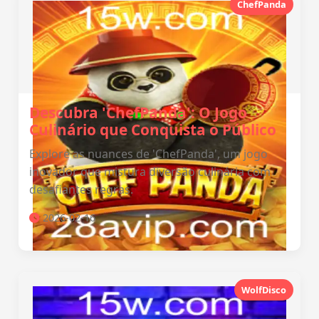
ChefPanda
Descubra 'ChefPanda': O Jogo
Culinário que Conquista o Público
Explore as nuances de 'ChefPanda', um jogo
inovador que mistura diversão culinária com
desafiantes regras.
2026-02-16
WolfDisco