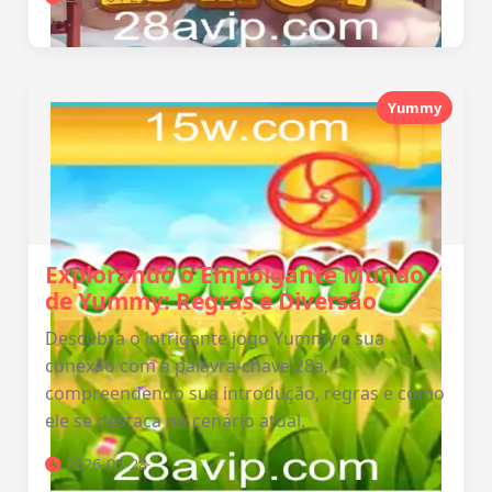
Yummy
Explorando o Empolgante Mundo
de Yummy: Regras e Diversão
Descubra o intrigante jogo Yummy e sua
conexão com a palavra-chave 28a,
compreendendo sua introdução, regras e como
ele se destaca no cenário atual.
2026-05-28