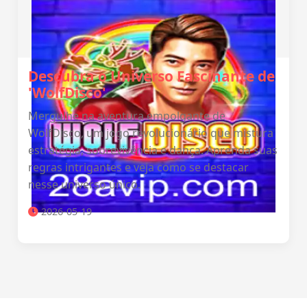
Descubra o Universo Fascinante de
'WolfDisco'
Mergulhe na aventura empolgante de
WolfDisco, um jogo revolucionário que mistura
estratégia, sobrevivência e dança. Aprenda suas
regras intrigantes e veja como se destacar
nesse universo único.
2026-05-19