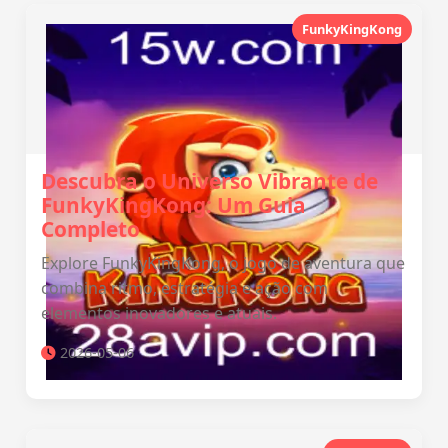
FunkyKingKong
Descubra o Universo Vibrante de
FunkyKingKong: Um Guia
Completo
Explore FunkyKingKong, o jogo de aventura que
combina ritmo, estratégia e ação com
elementos inovadores e atuais.
2026-05-06