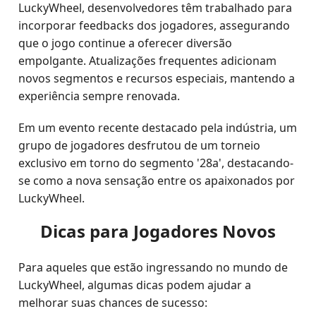
LuckyWheel, desenvolvedores têm trabalhado para
incorporar feedbacks dos jogadores, assegurando
que o jogo continue a oferecer diversão
empolgante. Atualizações frequentes adicionam
novos segmentos e recursos especiais, mantendo a
experiência sempre renovada.
Em um evento recente destacado pela indústria, um
grupo de jogadores desfrutou de um torneio
exclusivo em torno do segmento '28a', destacando-
se como a nova sensação entre os apaixonados por
LuckyWheel.
Dicas para Jogadores Novos
Para aqueles que estão ingressando no mundo de
LuckyWheel, algumas dicas podem ajudar a
melhorar suas chances de sucesso: