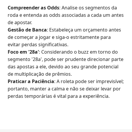
Compreender as Odds
: Analise os segmentos da
roda e entenda as odds associadas a cada um antes
de apostar.
Gestão de Banca
: Estabeleça um orçamento antes
de começar a jogar e siga-o estritamente para
evitar perdas significativas.
Foco em '28a'
: Considerando o buzz em torno do
segmento '28a', pode ser prudente direcionar parte
das apostas a ele, devido ao seu grande potencial
de multiplicação de prêmios.
Praticar a Paciência
: A roleta pode ser imprevisível;
portanto, manter a calma e não se deixar levar por
perdas temporárias é vital para a experiência.