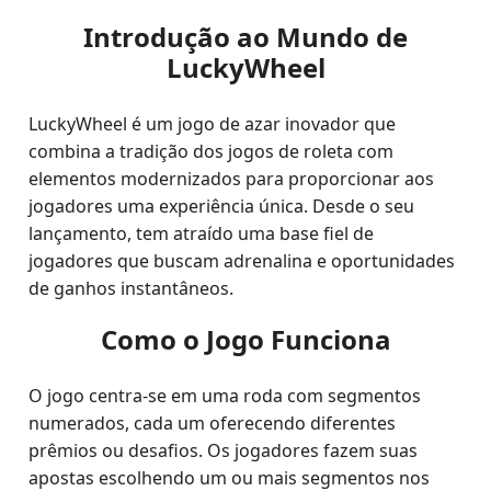
Introdução ao Mundo de
LuckyWheel
LuckyWheel é um jogo de azar inovador que
combina a tradição dos jogos de roleta com
elementos modernizados para proporcionar aos
jogadores uma experiência única. Desde o seu
lançamento, tem atraído uma base fiel de
jogadores que buscam adrenalina e oportunidades
de ganhos instantâneos.
Como o Jogo Funciona
O jogo centra-se em uma roda com segmentos
numerados, cada um oferecendo diferentes
prêmios ou desafios. Os jogadores fazem suas
apostas escolhendo um ou mais segmentos nos