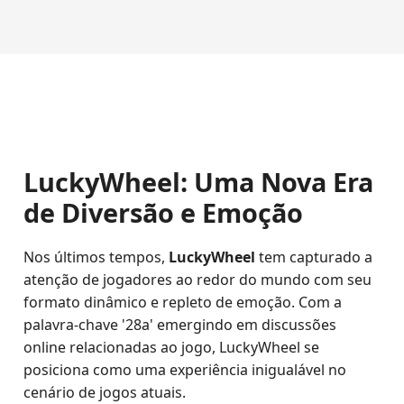
LuckyWheel: Uma Nova Era
de Diversão e Emoção
Nos últimos tempos,
LuckyWheel
tem capturado a
atenção de jogadores ao redor do mundo com seu
formato dinâmico e repleto de emoção. Com a
palavra-chave '28a' emergindo em discussões
online relacionadas ao jogo, LuckyWheel se
posiciona como uma experiência inigualável no
cenário de jogos atuais.