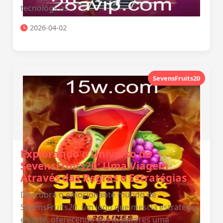
tecnológicas.
2026-04-02
SevensFruits20
Explorando o Universo de
SevensFruits20: Uma Viagem
Através das Regras e Estratégias
Descubra o emocionante mundo de
SevensFruits20, um jogo que mescla estratégia
e sorte, oferecendo aos jogadores uma