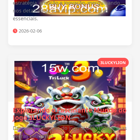
estratégia, emoção e inovação, mergulhando
nos detalhes de sua introdução e regras
essenciais.
2026-02-06
3LUCKYLION
Explorando o Fascinante Mundo do
Jogo 3LUCKYLION
Descubra a emoção do jogo 3LUCKYLION e suas
regras cativantes.