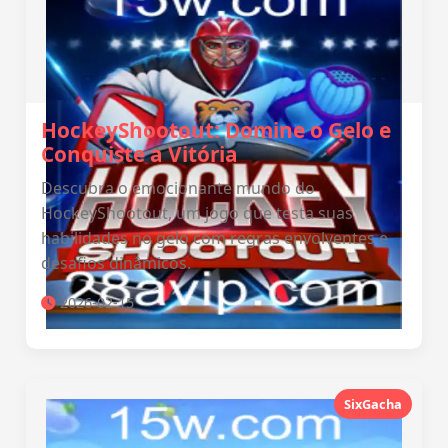
HockeyShootout: Domine o Gelo e
Conquiste a Vitória
Descubra o emocionante mundo do
HockeyShootout, um jogo que testa suas
habilidades no gelo com regras envolventes e
desafios dinâmicos.
2026-02-15
SixGacha