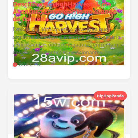
Descubra GoHighHarvest: Uma
Aventura Empolgante no Mundo
da Colheita
Explore GoHighHarvest, o novo jogo que
combina estratégia e aventura em um cenário
agrícola único, onde os jogadores enfrentam
desafios e competições emocionantes.
2026-04-12
HipHopPanda