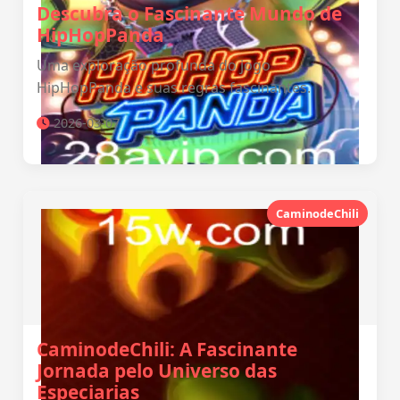
Descubra o Fascinante Mundo de
HipHopPanda
Uma exploração profunda do jogo
HipHopPanda e suas regras fascinantes.
2026-03-07
CaminodeChili
CaminodeChili: A Fascinante
Jornada pelo Universo das
Especiarias