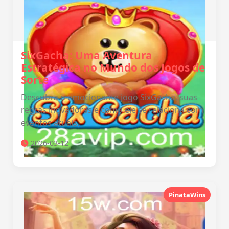
SixGacha: Uma Aventura
Estratégica no Mundo dos Jogos de
Sorte
Descubra o emocionante jogo SixGacha, suas
regras inovadoras e como ele se relaciona com
eventos atuais.
2026-03-12
PinataWins