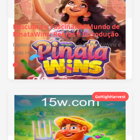
Descubra o Fascinante Mundo de
PinataWins: Regras e Introdução
Explorando o emocionante jogo PinataWins e
suas regras únicas.
2026-03-14
GoHighHarvest