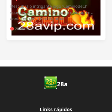
Descubra o intrigante jogo 'CaminodeChili',
suas regras, sua introdução ao mercado e a
conexão com o mundo atual.
2026-03-26
28a
Links rápidos