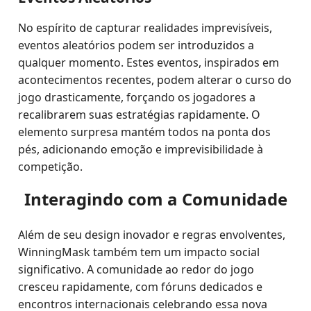
No espírito de capturar realidades imprevisíveis,
eventos aleatórios podem ser introduzidos a
qualquer momento. Estes eventos, inspirados em
acontecimentos recentes, podem alterar o curso do
jogo drasticamente, forçando os jogadores a
recalibrarem suas estratégias rapidamente. O
elemento surpresa mantém todos na ponta dos
pés, adicionando emoção e imprevisibilidade à
competição.
Interagindo com a Comunidade
Além de seu design inovador e regras envolventes,
WinningMask também tem um impacto social
significativo. A comunidade ao redor do jogo
cresceu rapidamente, com fóruns dedicados e
encontros internacionais celebrando essa nova