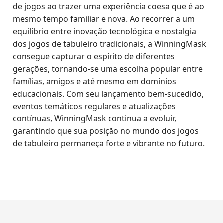
de jogos ao trazer uma experiência coesa que é ao
mesmo tempo familiar e nova. Ao recorrer a um
equilíbrio entre inovação tecnológica e nostalgia
dos jogos de tabuleiro tradicionais, a WinningMask
consegue capturar o espírito de diferentes
gerações, tornando-se uma escolha popular entre
famílias, amigos e até mesmo em domínios
educacionais. Com seu lançamento bem-sucedido,
eventos temáticos regulares e atualizações
contínuas, WinningMask continua a evoluir,
garantindo que sua posição no mundo dos jogos
de tabuleiro permaneça forte e vibrante no futuro.