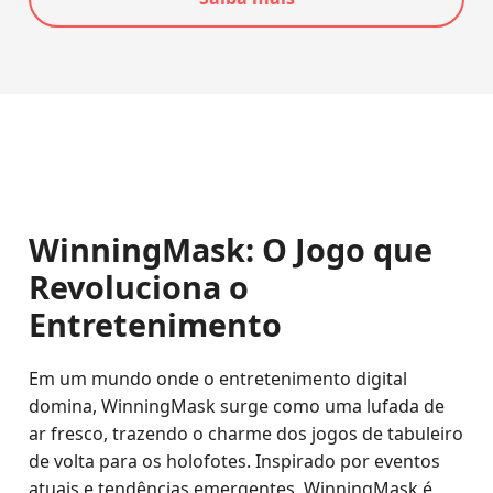
WinningMask: O Jogo que
Revoluciona o
Entretenimento
Em um mundo onde o entretenimento digital
domina, WinningMask surge como uma lufada de
ar fresco, trazendo o charme dos jogos de tabuleiro
de volta para os holofotes. Inspirado por eventos
atuais e tendências emergentes, WinningMask é