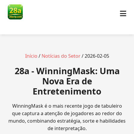
Início
/
Notícias do Setor
/ 2026-02-05
28a - WinningMask: Uma
Nova Era de
Entretenimento
WinningMask é o mais recente jogo de tabuleiro
que captura a atenção de jogadores ao redor do
mundo, combinando estratégia, sorte e habilidades
de interpretação.