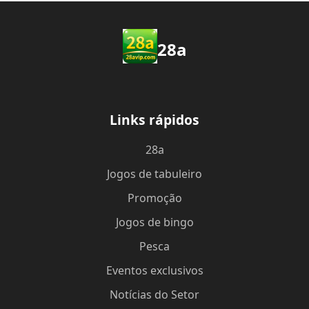
28a
Links rápidos
28a
Jogos de tabuleiro
Promoção
Jogos de bingo
Pesca
Eventos exclusivos
Notícias do Setor