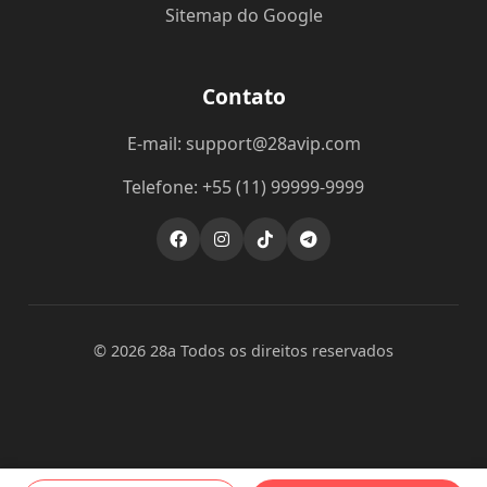
Sitemap do Google
Contato
E-mail: support@28avip.com
Telefone: +55 (11) 99999-9999
© 2026 28a Todos os direitos reservados