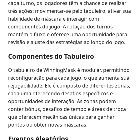
cada turno, os jogadores têm a chance de realizar
três ações: movimentar-se pelo tabuleiro, ativar sua
habilidade de máscara e interagir com
componentes do jogo. A rotação dos turnos
mantém o fluxo e oferece uma oportunidade para
revisão e ajuste das estratégias ao longo do jogo.
Componentes do Tabuleiro
O tabuleiro de WinningMask é modular, permitindo
reconfiguração para cada jogo, o que aumenta sua
rejogabilidade. Ele é composto de diferentes zonas,
cada uma oferecendo desafios específicos e
oportunidades de interação. As zonas podem
conter bônus, desafios de tempo e áreas de troca
que oferecem mecânicas únicas para ganhar
pontos ou obter novas máscaras.
Eventos Aleatórios