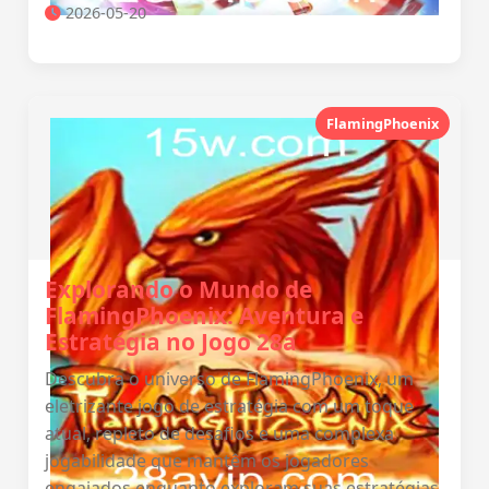
2026-05-20
FlamingPhoenix
Explorando o Mundo de
FlamingPhoenix: Aventura e
Estratégia no Jogo 28a
Descubra o universo de FlamingPhoenix, um
eletrizante jogo de estratégia com um toque
atual, repleto de desafios e uma complexa
jogabilidade que mantêm os jogadores
engajados enquanto exploram suas estratégias.