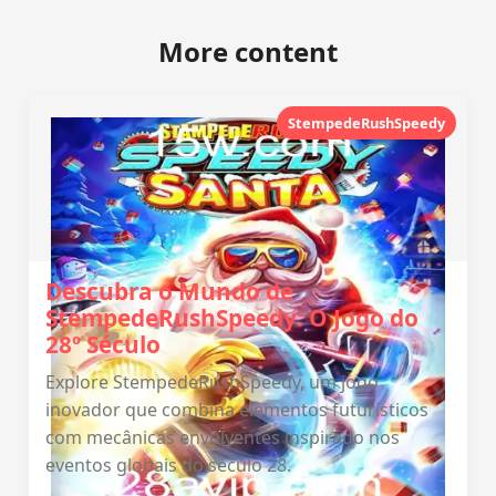
More content
StempedeRushSpeedy
Descubra o Mundo de
StempedeRushSpeedy: O Jogo do
28º Século
Explore StempedeRushSpeedy, um jogo
inovador que combina elementos futurísticos
com mecânicas envolventes inspirado nos
eventos globais do século 28.