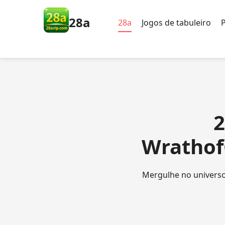
28a
28a
Jogos de tabuleiro
2
Wrathof
Mergulhe no universo