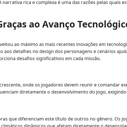
narrativa rica e complexa é uma das razões pelas quais es
Graças ao Avanço Tecnológic
tou ao máximo as mais recentes inovações em tecnologia gr
nção aos detalhes no design dos personagens e cenários aju
rciona desafios significativos em cada missão.
crescente, onde os jogadores devem reunir e comandar exé
influenciam diretamente o desenvolvimento do jogo, exigin
s que diferenciam este título de outros no gênero. Os jog
s climáticos dinâmicos que afetam diretamente o desenrolar 